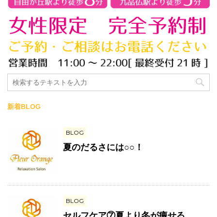
新着BLOG
BLOG
夏のだるさには○○！
BLOG
セルフケア⑦夏より冬が痩せる