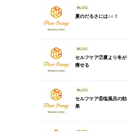
BLOG
夏のだるさには○○！
BLOG
セルフケア⑦夏より冬が
痩せる
BLOG
セルフケア⑥塩風呂の効
果