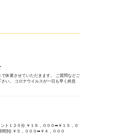
せ
まで休業させていただきます。 ご質問などご
さい。 コロナウイルスが一日も早く終息
メント１２０分 ￥１６，０００➡￥１５，０
時間別) ￥５，０００➡￥４，０００