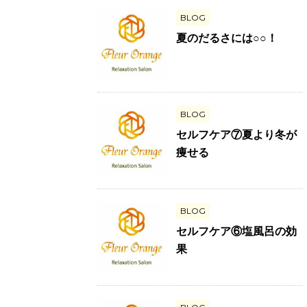
BLOG
夏のだるさには○○！
BLOG
セルフケア⑦夏より冬が
痩せる
BLOG
セルフケア⑥塩風呂の効
果