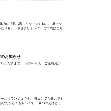
、体力の消耗も激しくなりますね。。 暑さを
リセットさせましょう(^^)/ ご予約はこち
業のお知らせ
だきます。 5/12～5/31。 ご迷惑おか
ールオランジュです。 毎日とても暑いです
るかたがとても多いです。 夏の冷えはとく